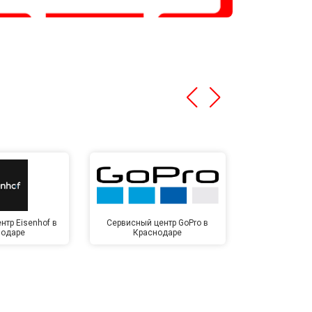
нтр Eisenhof в
Сервисный центр GoPro в
Сервисный ц
нодаре
Краснодаре
Крас