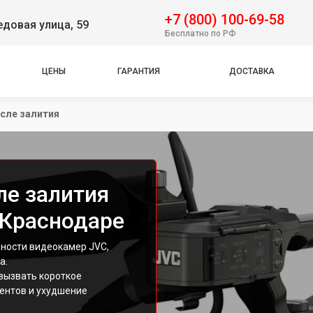
+7 (800) 100-69-58
довая улица, 59
Бесплатно по РФ
ЦЕНЫ
ГАРАНТИЯ
ДОСТАВКА
сле залития
ле залития
 Краснодаре
вности видеокамер JVC,
а.
вызвать короткое
ентов и ухудшение