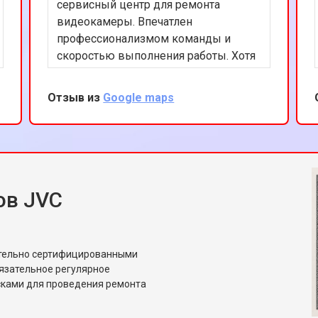
сервисный центр для ремонта
видеокамеры. Впечатлен
профессионализмом команды и
скоростью выполнения работы. Хотя
это и не официальный сервис JVC,
качество услуг на высоком уровне.
Отзыв из
Google maps
Буду рекомендовать друзьям.
ов JVC
ительно сертифицированными
язательное регулярное
сками для проведения ремонта