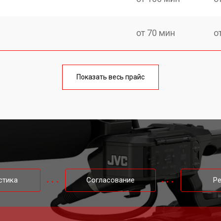
от 70 мин
о
от 70 мин
о
Показать весь прайс
стика
Согласование
Р