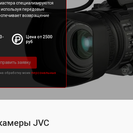
мастера специализируются
, используя передовые
беспечивает возвращение
3-
Цена от 2500
руб
править заявку
 на обработку моих
персональных
камеры JVC