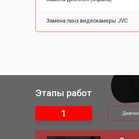
Замена линз видеокамеры JVC
Замена шлейфа фокусировки
Этапы работ
1
Диагно