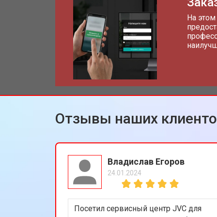
Заказ
На этом
предост
професс
наилучш
Отзывы наших клиент
Владислав Егоров
24.01.2024
Посетил сервисный центр JVC для