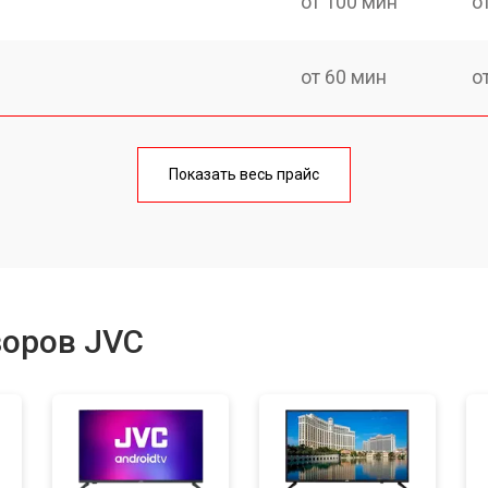
от 100 мин
о
от 60 мин
о
от 90 мин
о
Показать весь прайс
от 70 мин
о
от 80 мин
о
зоров JVC
от 50 мин
о
от 80 мин
о