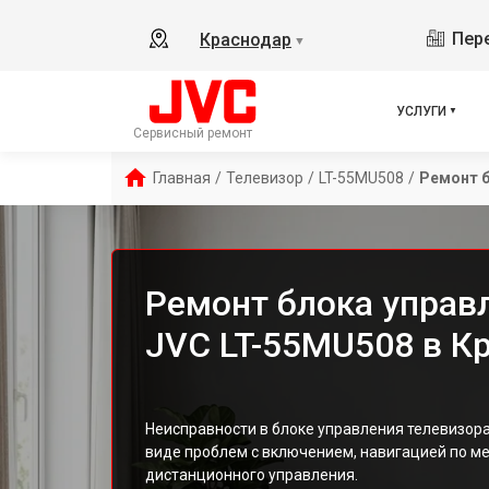
Пере
Краснодар
▼
УСЛУГИ
Сервисный ремонт
Главная
/
Телевизор
/
LT-55MU508
/
Ремонт б
Ремонт блока управ
JVC LT-55MU508 в К
Неисправности в блоке управления телевизора
виде проблем с включением, навигацией по м
дистанционного управления.