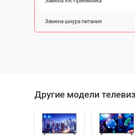
Замена ИК-приемника
Замена шнура питания
Замена разъема питания
Замена шлейфа матрицы
Замена аудиоразъема
Другие модели телеви
Замена USB порта
Замена HDMI порта