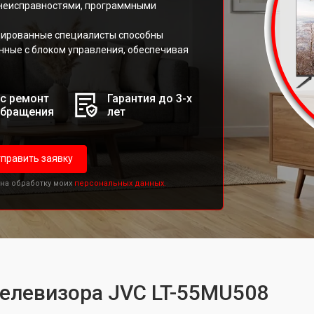
 неисправностями, программными
цированные специалисты способны
нные с блоком управления, обеспечивая
с ремонт
Гарантия до 3-х
обращения
лет
править заявку
 на обработку моих
персональных данных.
телевизора JVC LT-55MU508