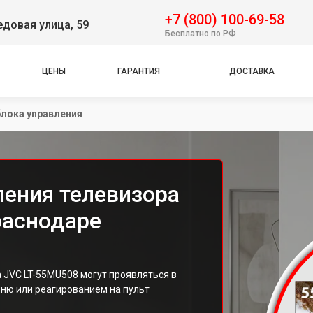
+7 (800) 100-69-58
довая улица, 59
Бесплатно по РФ
ЦЕНЫ
ГАРАНТИЯ
ДОСТАВКА
лока управления
ления телевизора
раснодаре
 JVC LT-55MU508 могут проявляться в
еню или реагированием на пульт