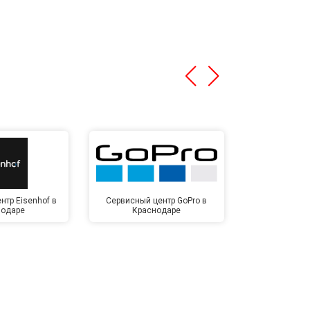
нтр Eisenhof в
Сервисный центр GoPro в
Сервисный ц
нодаре
Краснодаре
Крас