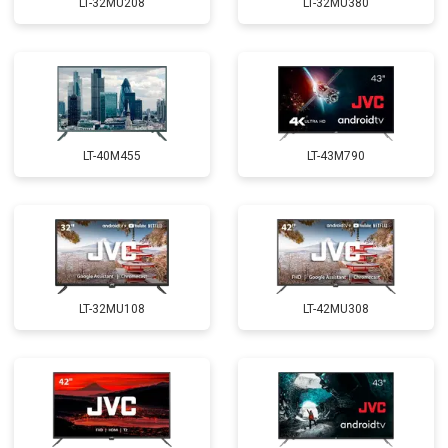
LT-32MU208
LT-32MU380
LT-40M455
LT-43M790
LT-32MU108
LT-42MU308