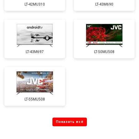
LT-42MU310
LT-43M690
LT-43M697
LT-50MU508
LT-55MU508