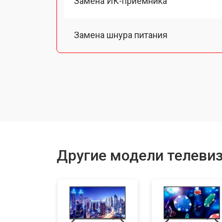
Замена ИК-приемника
Замена шнура питания
Замена разъема питания
Замена шлейфа матрицы
Замена аудиоразъема
Другие модели телеви
Замена USB порта
Замена HDMI порта