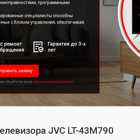
 неисправностями, программными
цированные специалисты способны
нные с блоком управления, обеспечивая
с ремонт
Гарантия до 3-х
обращения
лет
править заявку
 на обработку моих
персональных данных.
телевизора JVC LT-43M790