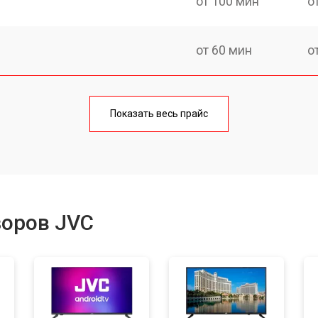
от 100 мин
о
от 60 мин
о
от 90 мин
о
Показать весь прайс
от 70 мин
о
от 80 мин
о
зоров JVC
от 50 мин
о
от 80 мин
о