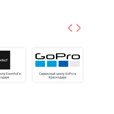
нтр Eisenhof в
Сервисный центр GoPro в
Сервисный ц
нодаре
Краснодаре
Крас