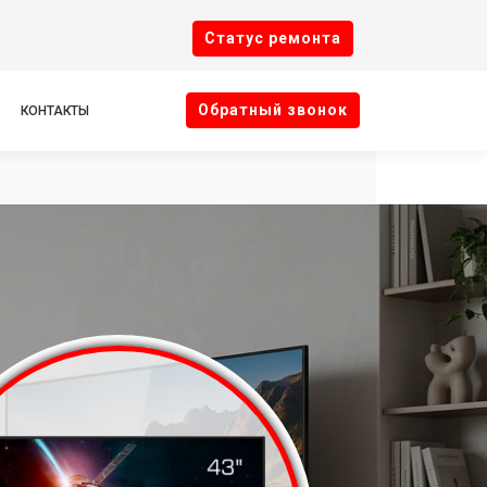
Cтатус ремонта
Oбратный звонок
КОНТАКТЫ