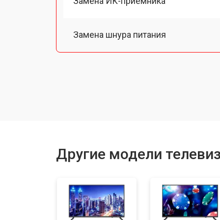
Замена ИК-приемника
Замена шнура питания
Замена разъема питания
Замена шлейфа матрицы
Замена аудиоразъема
Другие модели телеви
Замена USB порта
Замена модуля Wi-Fi