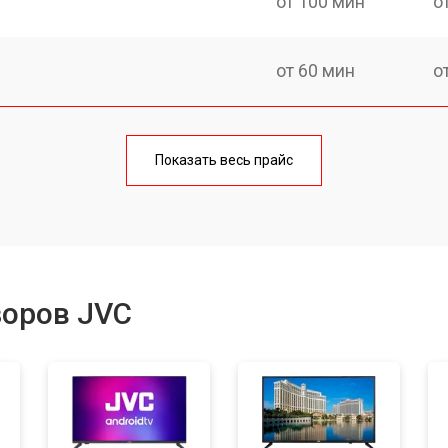
от 100 мин
о
от 60 мин
о
от 90 мин
о
Показать весь прайс
от 70 мин
о
от 80 мин
о
зоров JVC
от 50 мин
о
от 70 мин
о