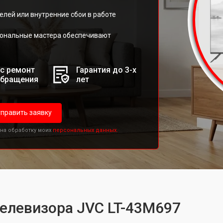
елей или внутренние сбои в работе
иональные мастера обеспечивают
с ремонт
Гарантия до 3-х
обращения
лет
править заявку
 на обработку моих
персональных данных.
телевизора JVC LT-43M697