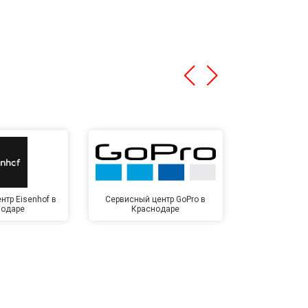
нтр Eisenhof в
Сервисный центр GoPro в
Сервисный ц
нодаре
Краснодаре
Крас