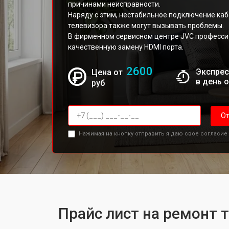
причинами неисправности.
Наряду с этим, нестабильное подключение каб
телевизора также могут вызывать проблемы.
В фирменном сервисном центре JVC професс
качественную замену HDMI порта.
2600
Экспрес
Цена от
в день 
руб
От
Нажимая на кнопку отправить я даю свое согласие
Прайс лист на ремонт 