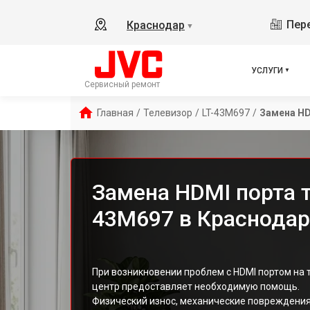
Пере
Краснодар
▼
УСЛУГИ
Сервисный ремонт
Главная
/
Телевизор
/
LT-43M697
/
Замена HD
Замена HDMI порта т
43M697 в Краснодар
При возникновении проблем с HDMI портом на 
центр предоставляет необходимую помощь.
Физический износ, механические повреждения