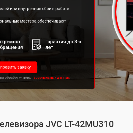
елей или внутренние сбои в работе
иональные мастера обеспечивают
с ремонт
Гарантия до 3-х
обращения
лет
править заявку
 на обработку моих
персональных данных.
телевизора JVC LT-42MU310