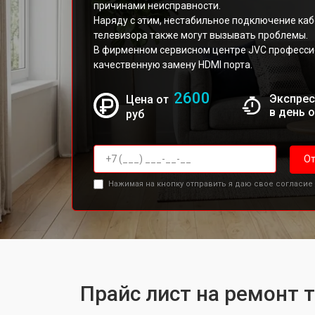
причинами неисправности.
Наряду с этим, нестабильное подключение каб
телевизора также могут вызывать проблемы.
В фирменном сервисном центре JVC професс
качественную замену HDMI порта.
2600
Экспрес
Цена от
в день 
руб
От
Нажимая на кнопку отправить я даю свое согласие
Прайс лист на ремонт 