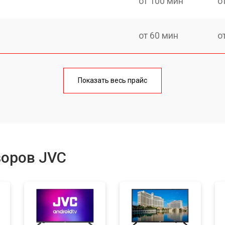
от 100 мин
о
от 60 мин
о
от 90 мин
о
Показать весь прайс
от 70 мин
о
от 80 мин
о
зоров JVC
от 50 мин
о
от 70 мин
о