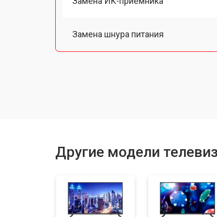
Замена ИК-приемника
Замена шнура питания
Замена разъема питания
Замена шлейфа матрицы
Замена аудиоразъема
Другие модели телеви
Замена USB порта
Замена модуля Wi-Fi