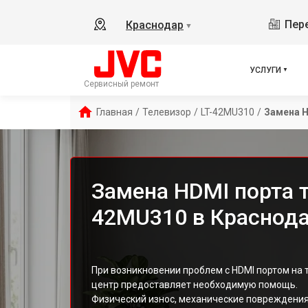
Пере
Краснодар
▼
УСЛУГИ
Сервисный ремонт
Главная
/
Телевизор
/
LT-42MU310
/
Замена H
Замена HDMI порта т
42MU310 в Краснод
При возникновении проблем с HDMI портом на 
центр предоставляет необходимую помощь.
Физический износ, механические повреждения