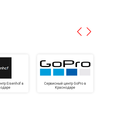
нтр Eisenhof в
Сервисный центр GoPro в
Сервисный ц
нодаре
Краснодаре
Крас