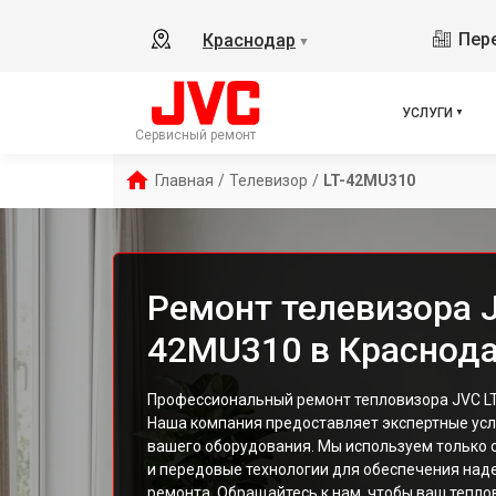
Пере
Краснодар
▼
УСЛУГИ
Сервисный ремонт
Главная
/
Телевизор
/
LT-42MU310
Ремонт телевизора J
42MU310 в Краснод
Профессиональный ремонт тепловизора JVC LT
Наша компания предоставляет экспертные усл
вашего оборудования. Мы используем только 
и передовые технологии для обеспечения над
ремонта. Обращайтесь к нам, чтобы ваш тепл