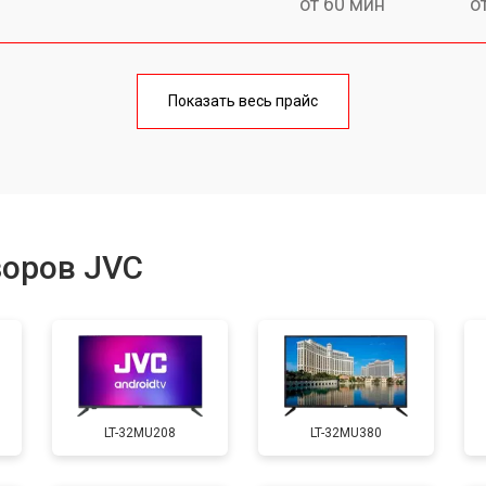
от 60 мин
о
от 90 мин
о
Показать весь прайс
от 70 мин
о
от 80 мин
о
зоров JVC
от 50 мин
о
от 80 мин
о
LT-32MU208
LT-32MU380
от 70 мин
о