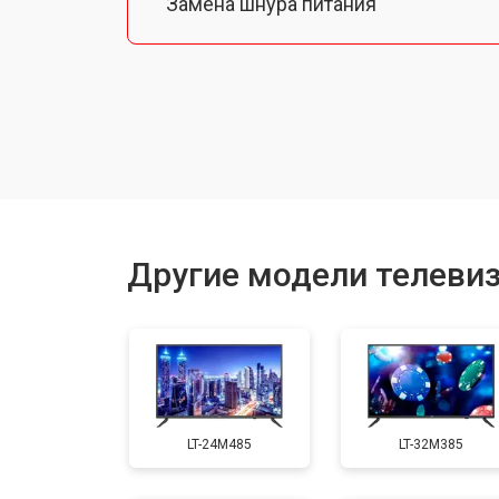
Замена шнура питания
Замена разъема питания
Замена шлейфа матрицы
Замена аудиоразъема
Другие модели телеви
Замена USB порта
Замена HDMI порта
LT-24M485
LT-32M385
Замена модуля Wi-Fi