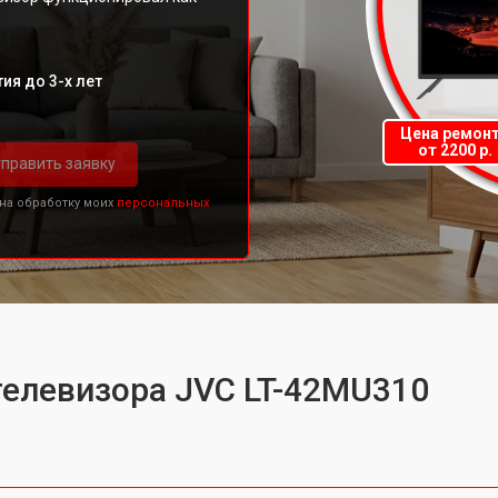
ия до 3-х лет
Цена ремон
от 2200 р.
править заявку
 на обработку моих
персональных
телевизора JVC LT-42MU310