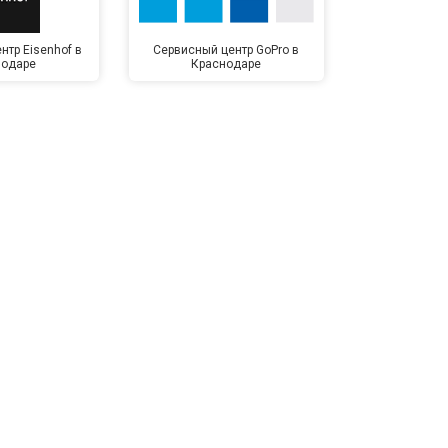
нтр Eisenhof в
Сервисный центр GoPro в
Сервисный ц
нодаре
Краснодаре
Крас