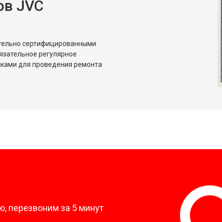
ов JVC
ительно сертифицированными
язательное регулярное
сками для проведения ремонта
?
, перезвоним за 5 минут