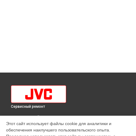
Сервисный ремонт
ВЫБЕРИ СВОЙ ГОРОД
Этот сайт использует файлы cookie для аналитики и
Замена модуля Wi-Fi телевизора LT-42MU308 JVC в
обеспечения наилучшего пользовательского опыта.
Краснодаре