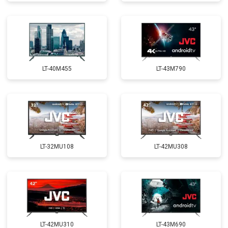
LT-40M455
LT-43M790
LT-32MU108
LT-42MU308
LT-42MU310
LT-43M690