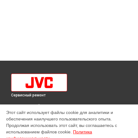
Сервисный ремонт
ВЫБЕРИ СВОЙ ГОРОД
Этот сайт использует файлы cookie для аналитики и
Замена кнопок управления телевизора LT-32MU380 JVC в
обеспечения наилучшего пользовательского опыта.
Краснодаре
Продолжая использовать этот сайт, вы соглашаетесь с
Замена кнопок управления телевизора LT-32MU380 JVC в
использованием файлов cookie.
Политика
Ростове-на-Дону