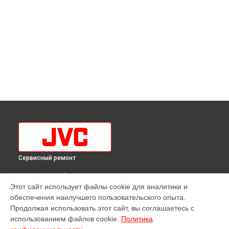
Сервисный ремонт
ВЫБЕРИ СВОЙ ГОРОД
Этот сайт использует файлы cookie для аналитики и
Замена кнопок управления телевизора LT-32MU108 JVC в
обеспечения наилучшего пользовательского опыта.
Краснодаре
Продолжая использовать этот сайт, вы соглашаетесь с
Замена кнопок управления телевизора LT-32MU108 JVC в
использованием файлов cookie.
Политика
Ростове-на-Дону