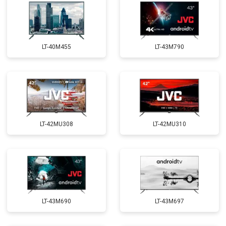
LT-40M455
LT-43M790
LT-42MU308
LT-42MU310
LT-43M690
LT-43M697