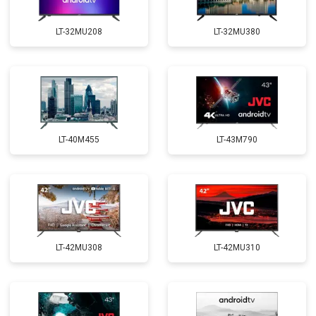
LT-32MU208
LT-32MU380
LT-40M455
LT-43M790
LT-42MU308
LT-42MU310