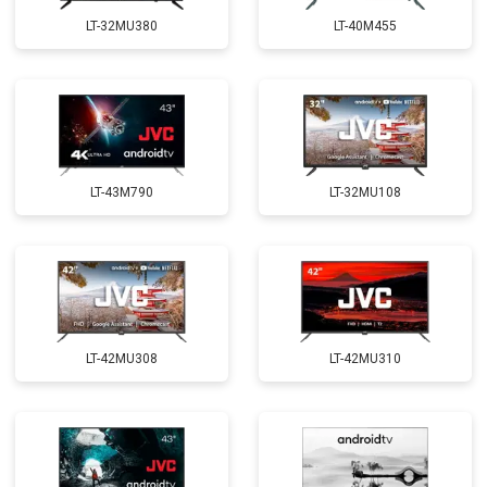
LT-32MU380
LT-40M455
LT-43M790
LT-32MU108
LT-42MU308
LT-42MU310