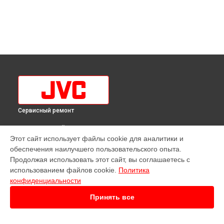
Сервисный ремонт
ВЫБЕРИ СВОЙ ГОРОД
Этот сайт использует файлы cookie для аналитики и
Ремонт телевизора LT-32M385 JVC в
Краснодаре
обеспечения наилучшего пользовательского опыта.
Ремонт телевизора LT-32M385 JVC в
Ростове-на-Дону
Продолжая использовать этот сайт, вы соглашаетесь с
Ремонт телевизора LT-32M385 JVC в
Нижнем Новгороде
использованием файлов cookie.
Политика
конфиденциальности
Ремонт телевизора LT-32M385 JVC в
Новосибирске
Ремонт телевизора LT-32M385 JVC в
Челябинске
Принять все
Ремонт телевизора LT-32M385 JVC в
Екатеринбурге
Ремонт телевизора LT-32M385 JVC в
Казани