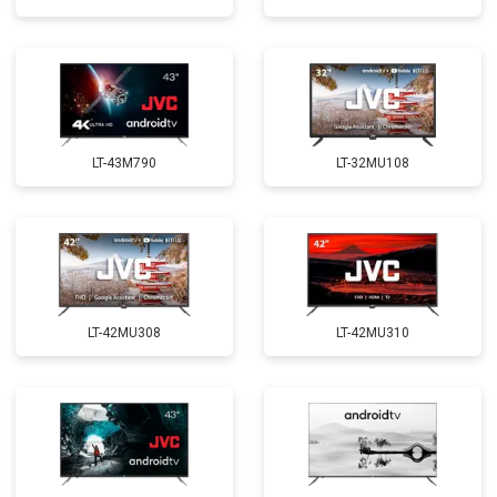
LT-43M790
LT-32MU108
LT-42MU308
LT-42MU310