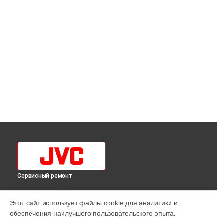
Сервисный ремонт
ВЫБЕРИ СВОЙ ГОРОД
Этот сайт использует файлы cookie для аналитики и
Прошивка телевизора LT-24M485 JVC в
Краснодаре
обеспечения наилучшего пользовательского опыта.