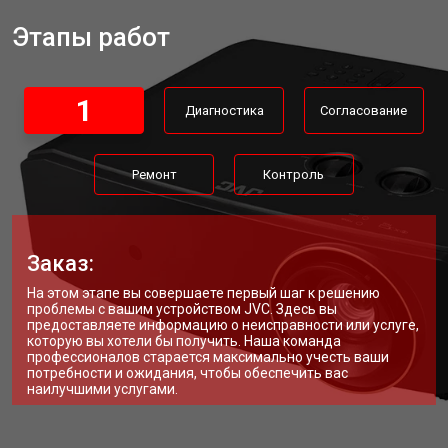
Этапы работ
1
Диагностика
Согласование
Ремонт
Контроль
Заказ:
На этом этапе вы совершаете первый шаг к решению
проблемы с вашим устройством JVC. Здесь вы
предоставляете информацию о неисправности или услуге,
которую вы хотели бы получить. Наша команда
профессионалов старается максимально учесть ваши
потребности и ожидания, чтобы обеспечить вас
наилучшими услугами.