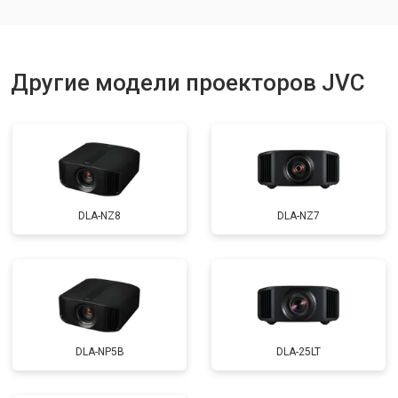
Другие модели проекторов JVC
DLA-NZ8
DLA-NZ7
DLA-NP5B
DLA-25LT