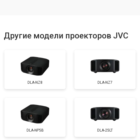
Другие модели проекторов JVC
DLA-NZ8
DLA-NZ7
DLA-NP5B
DLA-25LT