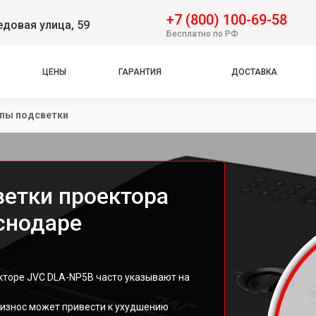
+7 (800) 100-69-58
довая улица, 59
Бесплатно по РФ
ЦЕНЫ
ГАРАНТИЯ
ДОСТАВКА
пы подсветки
етки проектора
снодаре
кторе JVC DLA-NP5B часто указывают на
 износ может привести к ухудшению