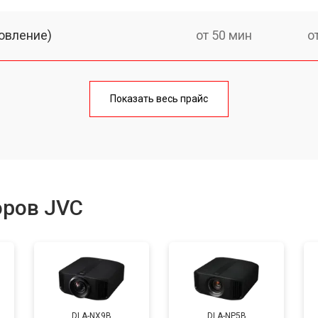
овление)
от 50 мин
о
от 50 мин
о
Показать весь прайс
от 60 мин
о
от 50 мин
о
оров JVC
от 70 мин
о
от 50 мин
о
DLA-NX9B
DLA-NP5B