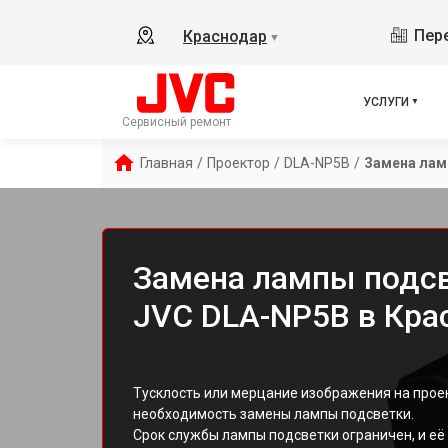
Пере
Краснодар
▼
УСЛУГИ
Сервисный ремонт
Главная
/
Проектор
/
DLA-NP5B
/
Замена лам
Замена лампы подсв
JVC DLA-NP5B в Кра
Тусклость или мерцание изображения на прое
необходимость замены лампы подсветки.
Срок службы лампы подсветки ограничен, и её