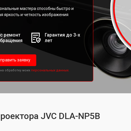
ональные мастера способны быстро и
я яркость и четкость изображения
с ремонт
Гарантия до 3-х
обращения
лет
править заявку
 на обработку моих
персональных данных.
проектора JVC DLA-NP5B