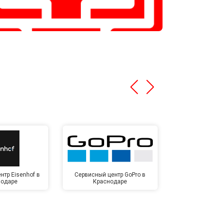
нтр Eisenhof в
Сервисный центр GoPro в
Сервисный ц
нодаре
Краснодаре
Крас